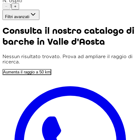
N. ospiti
1
−
+
Filtri avanzati
Tipo imbarcazione
Consulta il nostro catalogo di
Raggio
barche in Valle d'Aosta
Ordina per
Prezzo min. (€)
Nessun risultato trovato. Prova ad ampliare il raggio di
ricerca.
Prezzo max. (€)
Aumenta il raggio a 50 km
Lunghezza min. (m)
Prezzo flessibile
Solo punteggio 4+
Parcheggio incluso
Colazione inclusa