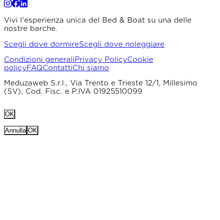
Vivi l'esperienza unica del Bed & Boat su una delle
nostre barche.
Scegli dove dormire
Scegli dove noleggiare
Condizioni generali
Privacy Policy
Cookie
policy
FAQ
Contatti
Chi siamo
Meduzaweb S.r.l., Via Trento e Trieste 12/1, Millesimo
(SV), Cod. Fisc. e P.IVA 01925510099
OK
Annulla
OK