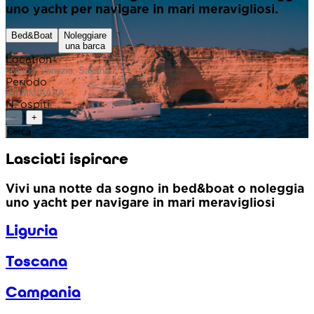
uno yacht per navigare in mari meravigliosi.
Bed&Boat
Noleggiare
una barca
Location
Periodo
N. ospiti
1
−
+
Cerca
Lasciati ispirare
Vivi una notte da sogno in
bed&boat o noleggia
uno yacht
per navigare in mari meravigliosi
Liguria
Toscana
Campania