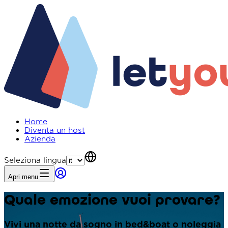
Home
Diventa un host
Azienda
Seleziona lingua
Apri menu
Quale emozione vuoi provare?
Vivi una notte da sogno in bed&boat o noleggia