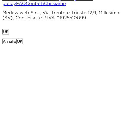
policy
FAQ
Contatti
Chi siamo
Meduzaweb S.r.l., Via Trento e Trieste 12/1, Millesimo
(SV), Cod. Fisc. e P.IVA 01925510099
OK
Annulla
OK