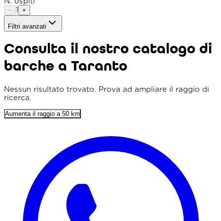
N. ospiti
1
−
+
Filtri avanzati
Tipo imbarcazione
Consulta il nostro catalogo di
Raggio
barche a Taranto
Ordina per
Prezzo min. (€)
Nessun risultato trovato. Prova ad ampliare il raggio di
ricerca.
Prezzo max. (€)
Aumenta il raggio a 50 km
Lunghezza min. (m)
Prezzo flessibile
Solo punteggio 4+
Parcheggio incluso
Colazione inclusa