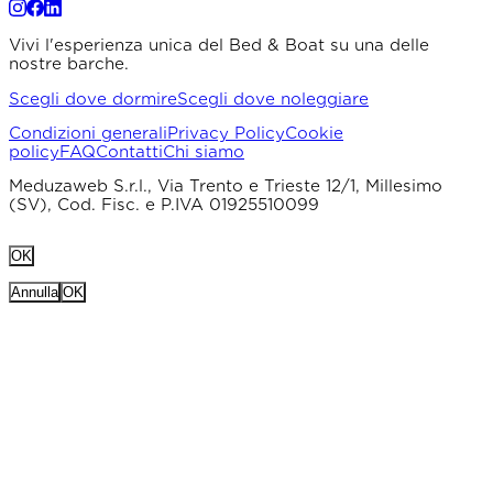
Vivi l'esperienza unica del Bed & Boat su una delle
nostre barche.
Scegli dove dormire
Scegli dove noleggiare
Condizioni generali
Privacy Policy
Cookie
policy
FAQ
Contatti
Chi siamo
Meduzaweb S.r.l., Via Trento e Trieste 12/1, Millesimo
(SV), Cod. Fisc. e P.IVA 01925510099
OK
Annulla
OK