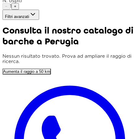
N. ospiti
1
−
+
Filtri avanzati
Tipo imbarcazione
Consulta il nostro catalogo di
Raggio
barche a Perugia
Ordina per
Prezzo min. (€)
Nessun risultato trovato. Prova ad ampliare il raggio di
ricerca.
Prezzo max. (€)
Aumenta il raggio a 50 km
Lunghezza min. (m)
Prezzo flessibile
Solo punteggio 4+
Parcheggio incluso
Colazione inclusa