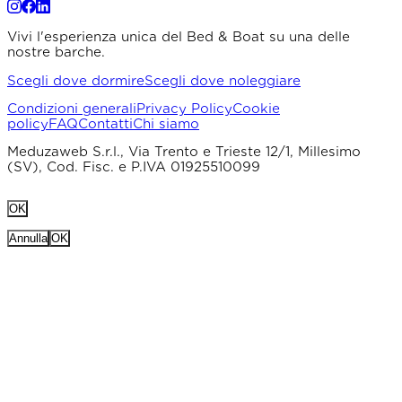
Vivi l'esperienza unica del Bed & Boat su una delle
nostre barche.
Scegli dove dormire
Scegli dove noleggiare
Condizioni generali
Privacy Policy
Cookie
policy
FAQ
Contatti
Chi siamo
Meduzaweb S.r.l., Via Trento e Trieste 12/1, Millesimo
(SV), Cod. Fisc. e P.IVA 01925510099
OK
Annulla
OK