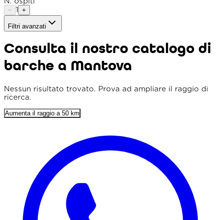
N. ospiti
1
−
+
Filtri avanzati
Tipo imbarcazione
Consulta il nostro catalogo di
Raggio
barche a Mantova
Ordina per
Prezzo min. (€)
Nessun risultato trovato. Prova ad ampliare il raggio di
ricerca.
Prezzo max. (€)
Aumenta il raggio a 50 km
Lunghezza min. (m)
Prezzo flessibile
Solo punteggio 4+
Parcheggio incluso
Colazione inclusa