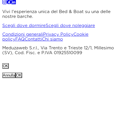
Vivi l'esperienza unica del Bed & Boat su una delle
nostre barche.
Scegli dove dormire
Scegli dove noleggiare
Condizioni generali
Privacy Policy
Cookie
policy
FAQ
Contatti
Chi siamo
Meduzaweb S.r.l., Via Trento e Trieste 12/1, Millesimo
(SV), Cod. Fisc. e P.IVA 01925510099
OK
Annulla
OK