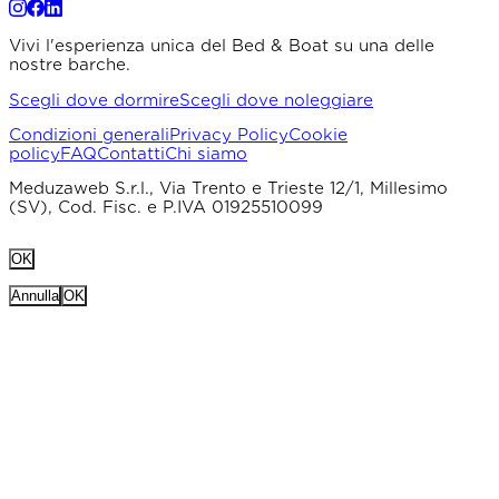
Vivi l'esperienza unica del Bed & Boat su una delle
nostre barche.
Scegli dove dormire
Scegli dove noleggiare
Condizioni generali
Privacy Policy
Cookie
policy
FAQ
Contatti
Chi siamo
Meduzaweb S.r.l., Via Trento e Trieste 12/1, Millesimo
(SV), Cod. Fisc. e P.IVA 01925510099
OK
Annulla
OK