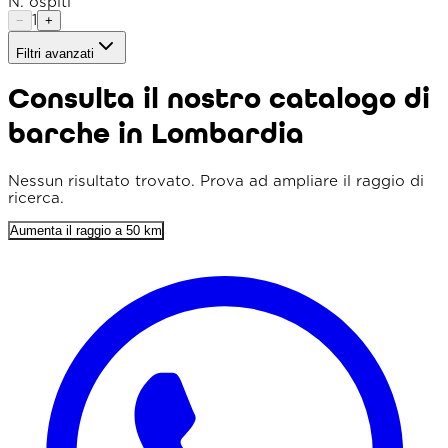
N. ospiti
1
−
+
Filtri avanzati
Tipo imbarcazione
Consulta il nostro catalogo di
Raggio
barche in Lombardia
Ordina per
Prezzo min. (€)
Nessun risultato trovato. Prova ad ampliare il raggio di
ricerca.
Prezzo max. (€)
Aumenta il raggio a 50 km
Lunghezza min. (m)
Prezzo flessibile
Solo punteggio 4+
Parcheggio incluso
Colazione inclusa