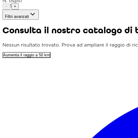
N. ospiti
1
−
+
Filtri avanzati
Tipo imbarcazione
Consulta il nostro catalogo di
Raggio
Ordina per
Nessun risultato trovato. Prova ad ampliare il raggio di ri
Prezzo min. (€)
Aumenta il raggio a 50 km
Prezzo max. (€)
Lunghezza min. (m)
Prezzo flessibile
Solo punteggio 4+
Parcheggio incluso
Colazione inclusa