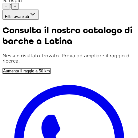
N. ospiti
1
−
+
Filtri avanzati
Tipo imbarcazione
Consulta il nostro catalogo di
Raggio
barche a Latina
Ordina per
Prezzo min. (€)
Nessun risultato trovato. Prova ad ampliare il raggio di
ricerca.
Prezzo max. (€)
Aumenta il raggio a 50 km
Lunghezza min. (m)
Prezzo flessibile
Solo punteggio 4+
Parcheggio incluso
Colazione inclusa