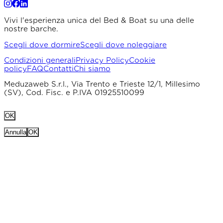
Vivi l'esperienza unica del Bed & Boat su una delle
nostre barche.
Scegli dove dormire
Scegli dove noleggiare
Condizioni generali
Privacy Policy
Cookie
policy
FAQ
Contatti
Chi siamo
Meduzaweb S.r.l., Via Trento e Trieste 12/1, Millesimo
(SV), Cod. Fisc. e P.IVA 01925510099
OK
Annulla
OK