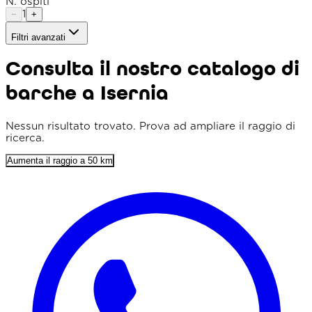
N. ospiti
1
−
+
Filtri avanzati
Tipo imbarcazione
Consulta il nostro catalogo di
Raggio
barche a Isernia
Ordina per
Prezzo min. (€)
Nessun risultato trovato. Prova ad ampliare il raggio di
ricerca.
Prezzo max. (€)
Aumenta il raggio a 50 km
Lunghezza min. (m)
Prezzo flessibile
Solo punteggio 4+
Parcheggio incluso
Colazione inclusa