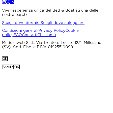
Vivi l'esperienza unica del Bed & Boat su una delle
nostre barche.
Scegli dove dormire
Scegli dove noleggiare
Condizioni generali
Privacy Policy
Cookie
policy
FAQ
Contatti
Chi siamo
Meduzaweb S.r.l., Via Trento e Trieste 12/1, Millesimo
(SV), Cod. Fisc. e P.IVA 01925510099
OK
Annulla
OK