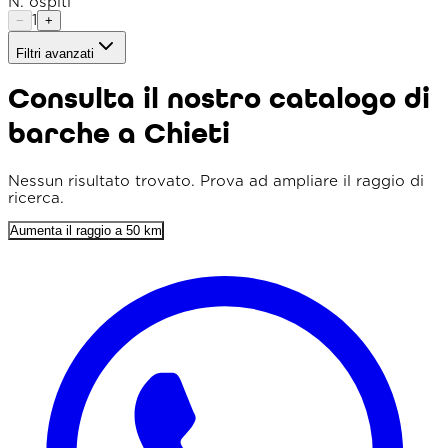
N. ospiti
1
−
+
Filtri avanzati
Tipo imbarcazione
Consulta il nostro catalogo di
Raggio
barche a Chieti
Ordina per
Prezzo min. (€)
Nessun risultato trovato. Prova ad ampliare il raggio di
ricerca.
Prezzo max. (€)
Aumenta il raggio a 50 km
Lunghezza min. (m)
Prezzo flessibile
Solo punteggio 4+
Parcheggio incluso
Colazione inclusa