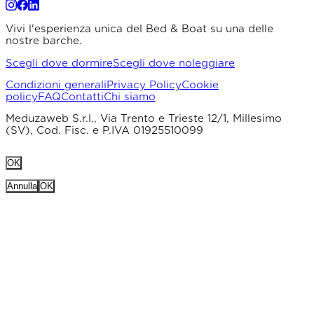
Vivi l'esperienza unica del Bed & Boat su una delle
nostre barche.
Scegli dove dormire
Scegli dove noleggiare
Condizioni generali
Privacy Policy
Cookie
policy
FAQ
Contatti
Chi siamo
Meduzaweb S.r.l., Via Trento e Trieste 12/1, Millesimo
(SV), Cod. Fisc. e P.IVA 01925510099
OK
Annulla
OK