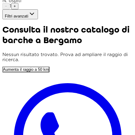
N. ospiti
1
−
+
Filtri avanzati
Tipo imbarcazione
Consulta il nostro catalogo di
Raggio
barche a Bergamo
Ordina per
Prezzo min. (€)
Nessun risultato trovato. Prova ad ampliare il raggio di
ricerca.
Prezzo max. (€)
Aumenta il raggio a 50 km
Lunghezza min. (m)
Prezzo flessibile
Solo punteggio 4+
Parcheggio incluso
Colazione inclusa