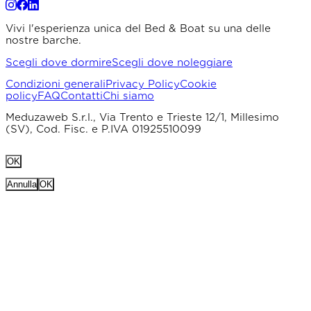
Vivi l'esperienza unica del Bed & Boat su una delle
nostre barche.
Scegli dove dormire
Scegli dove noleggiare
Condizioni generali
Privacy Policy
Cookie
policy
FAQ
Contatti
Chi siamo
Meduzaweb S.r.l., Via Trento e Trieste 12/1, Millesimo
(SV), Cod. Fisc. e P.IVA 01925510099
OK
Annulla
OK