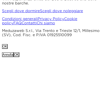
nostre barche.
Scegli dove dormire
Scegli dove noleggiare
Condizioni generali
Privacy Policy
Cookie
policy
FAQ
Contatti
Chi siamo
Meduzaweb S.r.l., Via Trento e Trieste 12/1, Millesimo
(SV), Cod. Fisc. e P.IVA 01925510099
OK
Annulla
OK