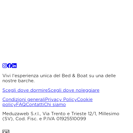
Vivi l'esperienza unica del Bed & Boat su una delle
nostre barche.
Scegli dove dormire
Scegli dove noleggiare
Condizioni generali
Privacy Policy
Cookie
policy
FAQ
Contatti
Chi siamo
Meduzaweb S.r.l., Via Trento e Trieste 12/1, Millesimo
(SV), Cod. Fisc. e P.IVA 01925510099
OK