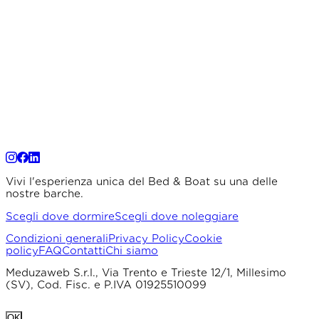
Vivi l'esperienza unica del Bed & Boat su una delle
nostre barche.
Scegli dove dormire
Scegli dove noleggiare
Condizioni generali
Privacy Policy
Cookie
policy
FAQ
Contatti
Chi siamo
Meduzaweb S.r.l., Via Trento e Trieste 12/1, Millesimo
(SV), Cod. Fisc. e P.IVA 01925510099
OK