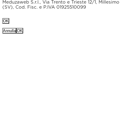
Meduzaweb S.r.l., Via Trento e Trieste 12/1, Millesimo
(SV), Cod. Fisc. e P.IVA 01925510099
OK
Annulla
OK