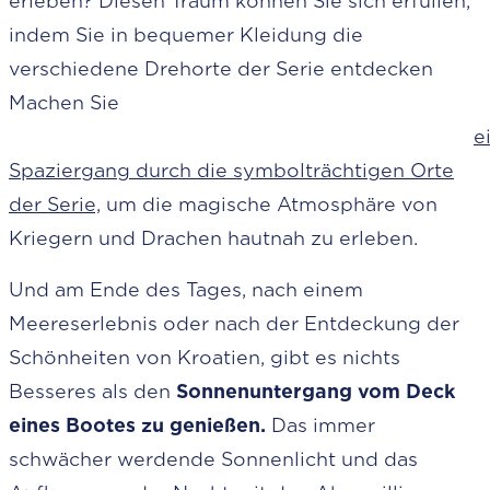
erleben? Diesen Traum können Sie sich erfüllen,
indem Sie in bequemer Kleidung die
verschiedene Drehorte der Serie entdecken
Machen Sie
e
Spaziergang durch die symbolträchtigen Orte
der Serie,
um die magische Atmosphäre von
Kriegern und Drachen hautnah zu erleben.
Und am Ende des Tages, nach einem
Meereserlebnis oder nach der Entdeckung der
Schönheiten von Kroatien, gibt es nichts
Besseres als den
Sonnenuntergang vom Deck
eines Bootes zu genießen.
Das immer
schwächer werdende Sonnenlicht und das