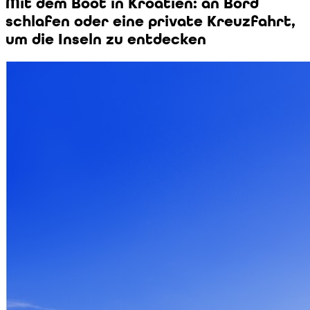
Mit dem Boot in Kroatien: an Bord
schlafen oder eine private Kreuzfahrt,
um die Inseln zu entdecken