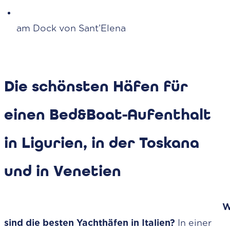
Bed&Bo
am Dock von Sant’Elena
Die schönsten Häfen für
einen Bed&Boat-Aufenthalt
in Ligurien, in der Toskana
und in Venetien
W
sind die besten Yachthäfen in Italien?
In einer