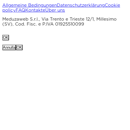
Allgemeine Bedingungen
Datenschutzerklärung
Cookie
policy
FAQ
Kontakte
Über uns
Meduzaweb S.r.l., Via Trento e Trieste 12/1, Millesimo
(SV), Cod. Fisc. e P.IVA 01925510099
OK
Annulla
OK